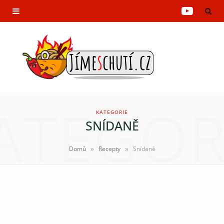
Y
o
u
T
u
ATEGOR
KATEGORIE
b
SNÍDANĚ
e
»
»
Domů
Recepty
Snídaně