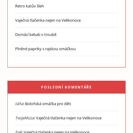
Retro katův šleh
Vaječná tlačenka nejen na Velikonoce
Domácí kebab v troubě
Plněné papriky s rajskou omáčkou
POSLEDNÍ KOMENTÁŘE
táňa
:
Boloňská omáčka pro děti
TvojeMúza
:
Vaječná tlačenka nejen na Velikonoce
Evik
:
Vaječná tlačenka nejen na Velikonoce