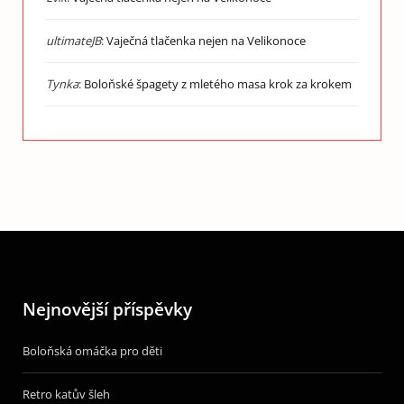
ultimateJB
:
Vaječná tlačenka nejen na Velikonoce
Tynka
:
Boloňské špagety z mletého masa krok za krokem
Nejnovější příspěvky
Boloňská omáčka pro děti
Retro katův šleh