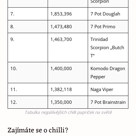
Scorpion
7.
1,853,396
7 Pot Douglah
8.
1,473,480
7 Pot Primo
9.
1,463,700
Trinidad
Scorpion „Butch
T“
10.
1,400,000
Komodo Dragon
Pepper
11.
1,382,118
Naga Viper
12.
1,350,000
7 Pot Brainstrain
Tabulka nejpálivějších chilli papriček na světě
Zajímáte se o chilli?