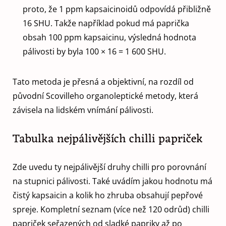
proto, že 1 ppm kapsaicinoidů odpovídá přibližně
16 SHU. Takže například pokud má paprička
obsah 100 ppm kapsaicinu, výsledná hodnota
pálivosti by byla 100 × 16 = 1 600 SHU.
Tato metoda je přesná a objektivní, na rozdíl od
původní Scovilleho organoleptické metody, která
závisela na lidském vnímání pálivosti.
Tabulka nejpálivějších chilli papriček
Zde uvedu ty nejpálivější druhy chilli pro porovnání
na stupnici pálivosti. Také uvádím jakou hodnotu má
čistý kapsaicin a kolik ho zhruba obsahují pepřové
spreje. Kompletní seznam (více než 120 odrůd) chilli
papriček seřazených od sladké papriky až po