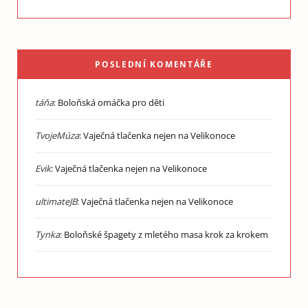
POSLEDNÍ KOMENTÁŘE
táňa
:
Boloňská omáčka pro děti
TvojeMúza
:
Vaječná tlačenka nejen na Velikonoce
Evik
:
Vaječná tlačenka nejen na Velikonoce
ultimateJB
:
Vaječná tlačenka nejen na Velikonoce
Tynka
:
Boloňské špagety z mletého masa krok za krokem