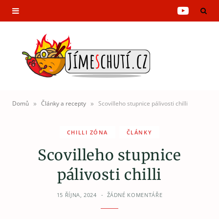
Y
o
u
T
u
»
»
Domů
Články a recepty
Scovilleho stupnice pálivosti chilli
b
CHILLI ZÓNA
ČLÁNKY
e
Scovilleho stupnice
pálivosti chilli
15 ŘÍJNA, 2024
ŽÁDNÉ KOMENTÁŘE