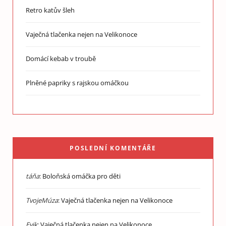
Retro katův šleh
Vaječná tlačenka nejen na Velikonoce
Domácí kebab v troubě
Plněné papriky s rajskou omáčkou
POSLEDNÍ KOMENTÁŘE
táňa
:
Boloňská omáčka pro děti
TvojeMúza
:
Vaječná tlačenka nejen na Velikonoce
Evik
:
Vaječná tlačenka nejen na Velikonoce