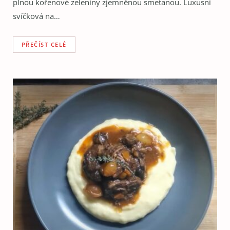
plnou kořenové zeleniny zjemněnou smetanou. Luxusní
svíčková na…
PŘEČÍST CELÉ