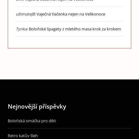
ultimateJB
:
Vaječná tlačenka nejen na Velikonoce
Tynka
:
Boloňské špagety z mletého masa krok za krokem
Nejnovější příspěvky
Boloňská omáčka pro děti
Retro katův šleh