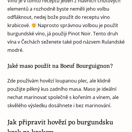
Víno je v tomto receptu jeden z hlavních chuťových
elementů a rozhodně byste neměli jeho volbu
odfláknout, nedej bože použít do receptu víno
krabicové.
Naprosto správnou volbou je použít
burgundské víno, já použiji Pinot Noir. Tento druh
vína v Čechách seženete také pod názvem Rulandské
modré.
Jaké maso použít na Boeuf Bourguignon?
Zde používám hovězí loupanou plec, ale klidně
použijte pěkný kus zadního masa. Maso je ideální
nechat marinovat společně s kořením a vínem, ale
skvělého výsledku dosáhnete i bez marinování.
Jak připravit hovězí po burgundsku