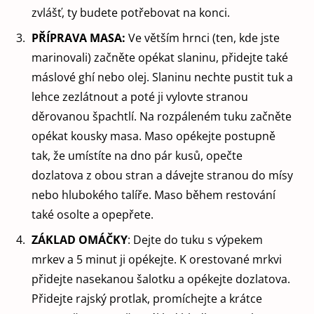
zvlášť, ty budete potřebovat na konci.
PŘÍPRAVA MASA:
Ve větším hrnci (ten, kde jste
marinovali) začněte opékat slaninu, přidejte také
máslové ghí nebo olej. Slaninu nechte pustit tuk a
lehce zezlátnout a poté ji vylovte stranou
děrovanou špachtlí. Na rozpáleném tuku začněte
opékat kousky masa. Maso opékejte postupně
tak, že umístíte na dno pár kusů, opečte
dozlatova z obou stran a dávejte stranou do mísy
nebo hlubokého talíře. Maso během restování
také osolte a opepřete.
ZÁKLAD OMÁČKY
: Dejte do tuku s výpekem
mrkev a 5 minut ji opékejte. K orestované mrkvi
přidejte nasekanou šalotku a opékejte dozlatova.
Přidejte rajský protlak, promíchejte a krátce