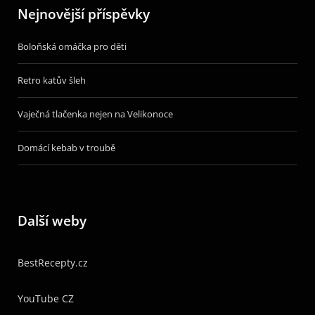
Nejnovější příspěvky
Boloňská omáčka pro děti
Retro katův šleh
Vaječná tlačenka nejen na Velikonoce
Domácí kebab v troubě
Další weby
BestRecepty.cz
YouTube CZ