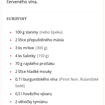
červeného vína.
SUROVINY
100
g
slaniny
(nebo špeku)
2
lžíce
přepuštěného másla
3
ks
mrkve
(300 g)
4
ks
šalotky
(150 g)
70
g
rajského protlaku
2
lžíce
hladké mouky
0,7
l
burgundského vína
(Pinot Noir, Rulandské
šedé)
0,5
l
hovězího vývaru
2
větvičky
tymiánu