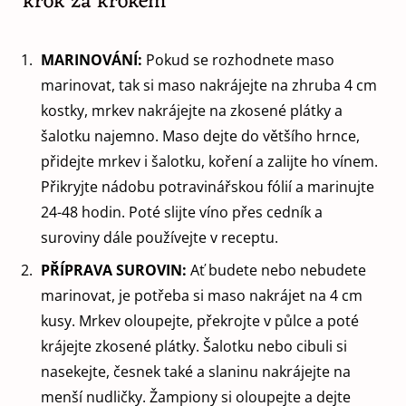
krok za krokem
MARINOVÁNÍ:
Pokud se rozhodnete maso
marinovat, tak si maso nakrájejte na zhruba 4 cm
kostky, mrkev nakrájejte na zkosené plátky a
šalotku najemno. Maso dejte do většího hrnce,
přidejte mrkev i šalotku, koření a zalijte ho vínem.
Přikryjte nádobu potravinářskou fólií a marinujte
24-48 hodin. Poté slijte víno přes cedník a
suroviny dále používejte v receptu.
PŘÍPRAVA SUROVIN:
Ať budete nebo nebudete
marinovat, je potřeba si maso nakrájet na 4 cm
kusy. Mrkev oloupejte, překrojte v půlce a poté
krájejte zkosené plátky. Šalotku nebo cibuli si
nasekejte, česnek také a slaninu nakrájejte na
menší nudličky. Žampiony si oloupejte a dejte