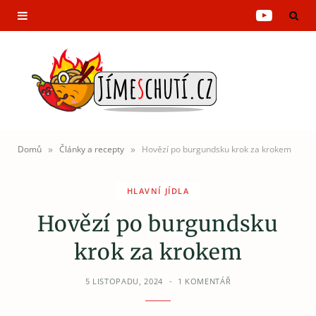
Y
o
u
T
u
»
»
Domů
Články a recepty
Hovězí po burgundsku krok za krokem
b
HLAVNÍ JÍDLA
e
Hovězí po burgundsku
krok za krokem
5 LISTOPADU, 2024
1 KOMENTÁŘ