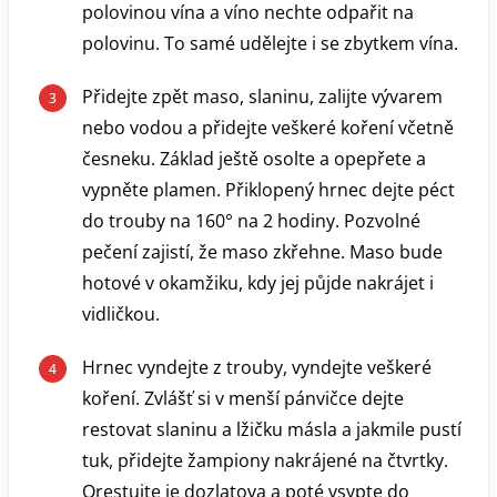
polovinou vína a víno nechte odpařit na
polovinu. To samé udělejte i se zbytkem vína.
Přidejte zpět maso, slaninu, zalijte vývarem
nebo vodou a přidejte veškeré koření včetně
česneku. Základ ještě osolte a opepřete a
vypněte plamen. Přiklopený hrnec dejte péct
do trouby na 160° na 2 hodiny. Pozvolné
pečení zajistí, že maso zkřehne. Maso bude
hotové v okamžiku, kdy jej půjde nakrájet i
vidličkou.
Hrnec vyndejte z trouby, vyndejte veškeré
koření. Zvlášť si v menší pánvičce dejte
restovat slaninu a lžičku másla a jakmile pustí
tuk, přidejte žampiony nakrájené na čtvrtky.
Orestujte je dozlatova a poté vsypte do