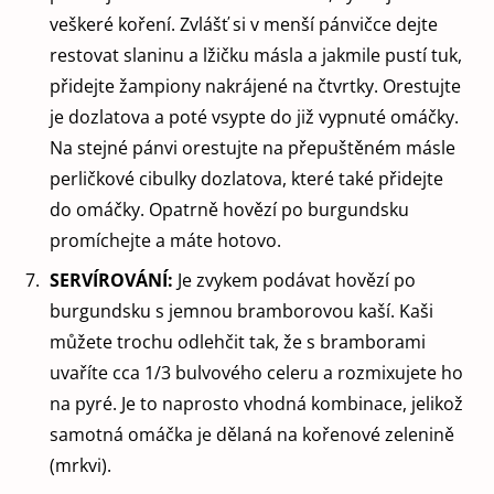
veškeré koření. Zvlášť si v menší pánvičce dejte
restovat slaninu a lžičku másla a jakmile pustí tuk,
přidejte žampiony nakrájené na čtvrtky. Orestujte
je dozlatova a poté vsypte do již vypnuté omáčky.
Na stejné pánvi orestujte na přepuštěném másle
perličkové cibulky dozlatova, které také přidejte
do omáčky. Opatrně hovězí po burgundsku
promíchejte a máte hotovo.
SERVÍROVÁNÍ:
Je zvykem podávat hovězí po
burgundsku s jemnou bramborovou kaší. Kaši
můžete trochu odlehčit tak, že s bramborami
uvaříte cca 1/3 bulvového celeru a rozmixujete ho
na pyré. Je to naprosto vhodná kombinace, jelikož
samotná omáčka je dělaná na kořenové zelenině
(mrkvi).