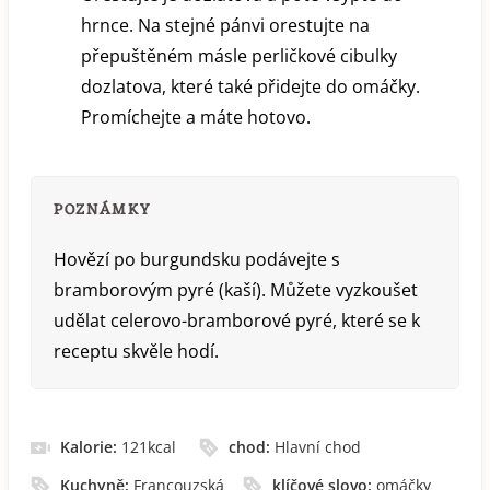
hrnce. Na stejné pánvi orestujte na
přepuštěném másle perličkové cibulky
dozlatova, které také přidejte do omáčky.
Promíchejte a máte hotovo.
POZNÁMKY
Hovězí po burgundsku podávejte s
bramborovým pyré (kaší). Můžete vyzkoušet
udělat celerovo-bramborové pyré, které se k
receptu skvěle hodí.
Kalorie:
121
kcal
chod:
Hlavní chod
Kuchyně:
Francouzská
klíčové slovo:
omáčky