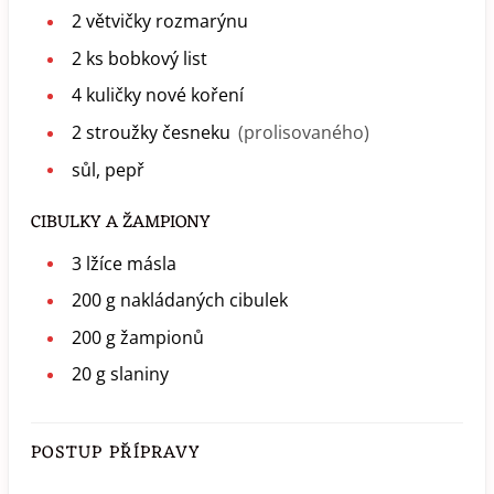
2
větvičky
rozmarýnu
2
ks
bobkový list
4
kuličky
nové koření
2
stroužky
česneku
(prolisovaného)
sůl, pepř
CIBULKY A ŽAMPIONY
3
lžíce
másla
200
g
nakládaných cibulek
200
g
žampionů
20
g
slaniny
POSTUP PŘÍPRAVY