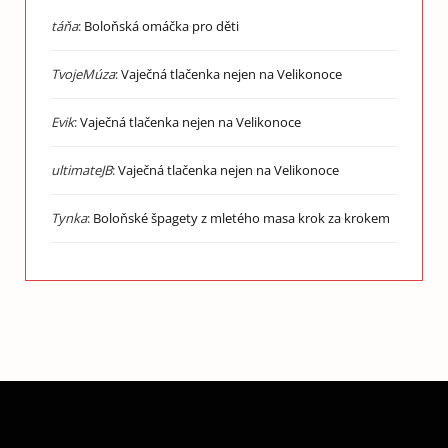
táňa
:
Boloňská omáčka pro děti
TvojeMúza
:
Vaječná tlačenka nejen na Velikonoce
Evik
:
Vaječná tlačenka nejen na Velikonoce
ultimateJB
:
Vaječná tlačenka nejen na Velikonoce
Tynka
:
Boloňské špagety z mletého masa krok za krokem