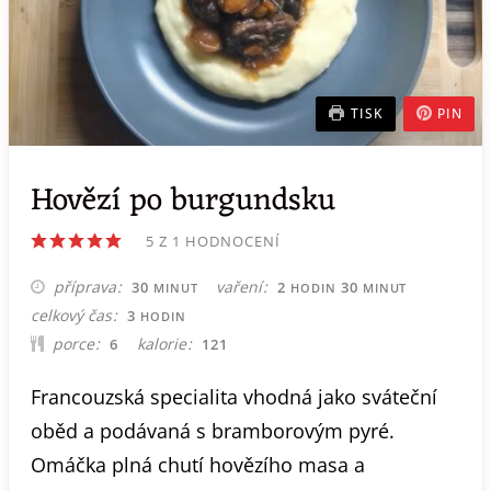
TISK
PIN
Hovězí po burgundsku
5
Z 1 HODNOCENÍ
MINUT
HODIN
MINUT
příprava
vaření
30
2
30
MINUT
HODIN
MINUT
HODIN
celkový čas
3
HODIN
porce
kalorie
6
121
Francouzská specialita vhodná jako sváteční
oběd a podávaná s bramborovým pyré.
Omáčka plná chutí hovězího masa a