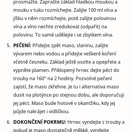
prosmažte. Zaprašte základ hladkou moukou a
mouku v tuku rozmíchejte. Zalijte 100 ml vína a
jíšku v něm rozmíchejte, poté zalijte polovinou
vína a víno nechte zredukovat (odpařit) na
polovinu. To samé udělejte i se zbytkem vína.
PEČENÍ:
Přidejte zpět maso, slaninu, zalijte
vývarem nebo vodou a přidejte veškeré koření
včetně česneku. Základ ještě osolte a opepřete a
vypněte plamen. Přiklopený hrnec dejte péct do
trouby na 160° na 2 hodiny. Pozvolné pečení
zajistí, že maso zkřehne. Je tu i alternativa maso
dusit na plotýnce po stejnou dobu, ale doporučuji
jej péct. Maso bude hotové v okamžiku, kdy jej
půjde nakrájet i vidličkou.
DOKONČENÍ POKRMU:
Hrnec vyndejte z trouby a
pokud je maso dostatečně měkké, vyndejte