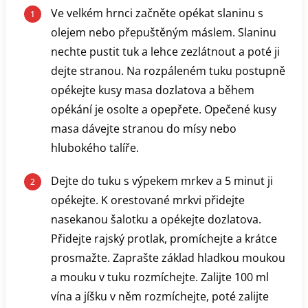
Ve velkém hrnci začněte opékat slaninu s
olejem nebo přepuštěným máslem. Slaninu
nechte pustit tuk a lehce zezlátnout a poté ji
dejte stranou. Na rozpáleném tuku postupně
opékejte kusy masa dozlatova a během
opékání je osolte a opepřete. Opečené kusy
masa dávejte stranou do mísy nebo
hlubokého talíře.
Dejte do tuku s výpekem mrkev a 5 minut ji
opékejte. K orestované mrkvi přidejte
nasekanou šalotku a opékejte dozlatova.
Přidejte rajský protlak, promíchejte a krátce
prosmažte. Zaprašte základ hladkou moukou
a mouku v tuku rozmíchejte. Zalijte 100 ml
vína a jíšku v něm rozmíchejte, poté zalijte