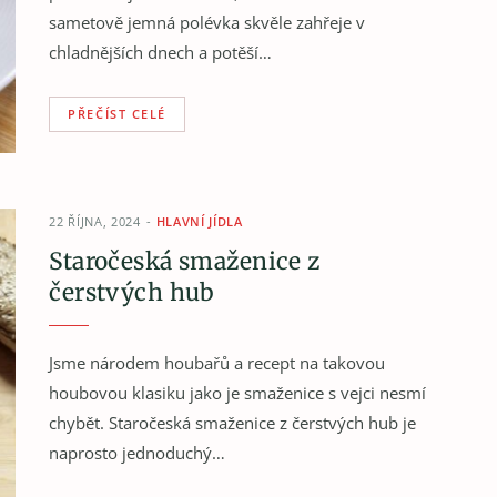
sametově jemná polévka skvěle zahřeje v
chladnějších dnech a potěší…
PŘEČÍST CELÉ
22 ŘÍJNA, 2024
HLAVNÍ JÍDLA
Staročeská smaženice z
čerstvých hub
Jsme národem houbařů a recept na takovou
houbovou klasiku jako je smaženice s vejci nesmí
chybět. Staročeská smaženice z čerstvých hub je
naprosto jednoduchý…