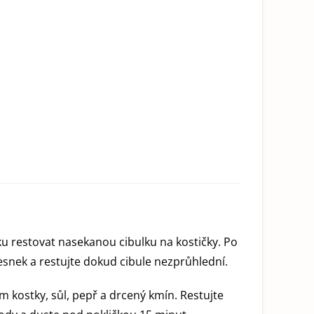
ku restovat nasekanou cibulku na kostičky. Po
esnek a restujte dokud cibule nezprůhlední.
m kostky, sůl, pepř a drcený kmín. Restujte