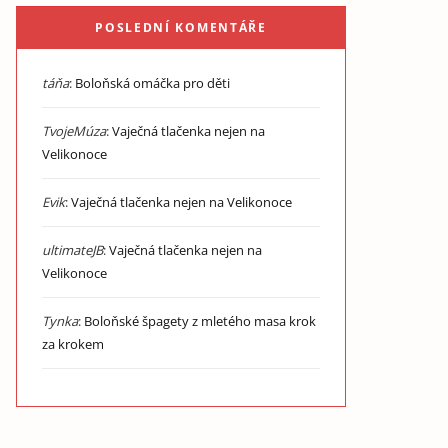
POSLEDNÍ KOMENTÁŘE
táňa
:
Boloňská omáčka pro děti
TvojeMúza
:
Vaječná tlačenka nejen na
Velikonoce
Evik
:
Vaječná tlačenka nejen na Velikonoce
ultimateJB
:
Vaječná tlačenka nejen na
Velikonoce
Tynka
:
Boloňské špagety z mletého masa krok
za krokem