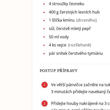
4
stroužky
česneku
400
g
čerstvých lesních hub
1
lžička
kmínu
(drceného)
sůl, čerstvě mletý pepř
50
ml
vody
4
ks
vejce
(rozšlehané)
pár
snítek
čerstvého tymiánu
POSTUP PŘÍPRAVY
Ve větší pánvičce začněte na tu
3 minutách přidejte nasekaný č
Přidejte houby nakrájené na 3 c