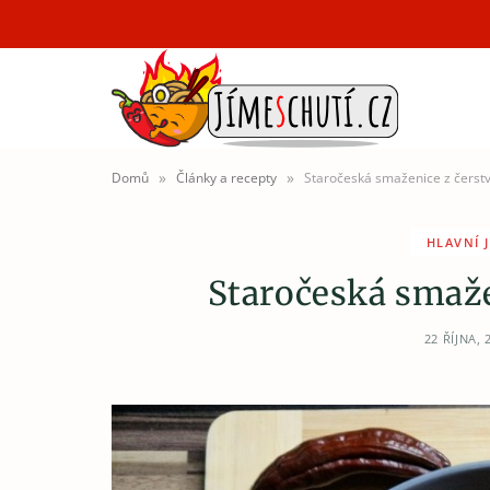
»
»
Domů
Články a recepty
Staročeská smaženice z čerst
HLAVNÍ 
Staročeská smaže
22 ŘÍJNA, 