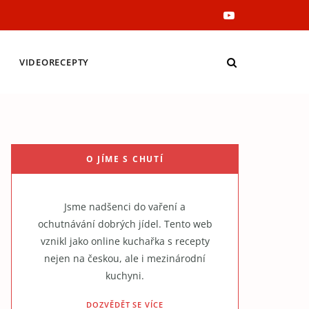
Y
o
VIDEORECEPTY
u
T
u
O JÍME S CHUTÍ
b
e
Jsme nadšenci do vaření a
ochutnávání dobrých jídel. Tento web
vznikl jako online kuchařka s recepty
nejen na českou, ale i mezinárodní
kuchyni.
DOZVĚDĚT SE VÍCE