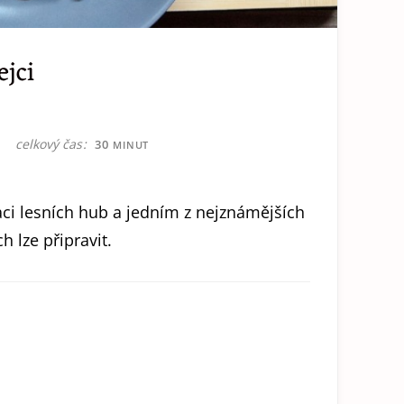
jci
T
MINUT
celkový čas
30
T
MINUT
i lesních hub a jedním z nejznámějších
h lze připravit.