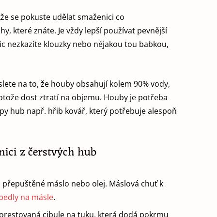
kže se pokuste udělat smaženici co
, které znáte. Je vždy lepší používat pevnější
nic nezkazíte klouzky nebo nějakou tou babkou,
slete na to, že houby obsahují kolem 90% vody,
protože dost ztratí na objemu. Houby je potřeba
py hub např. hřib kovář, který potřebuje alespoň
ici z čerstvých hub
 přepuštěné máslo nebo olej. Máslová chuť k
bedly na másle
.
orestovaná cibule na tuku, která dodá pokrmu