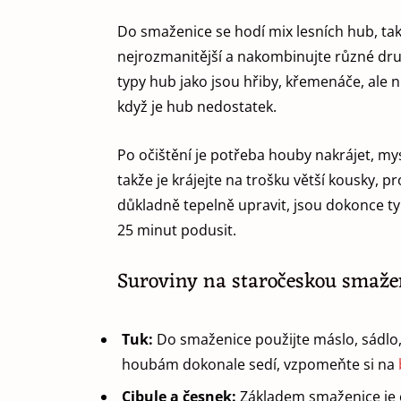
Do smaženice se hodí mix lesních hub, ta
nejrozmanitější a nakombinujte různé druhy
typy hub jako jsou hřiby, křemenáče, ale 
když je hub nedostatek.
Po očištění je potřeba houby nakrájet, my
takže je krájejte na trošku větší kousky, 
důkladně tepelně upravit, jsou dokonce ty
25 minut podusit.
Suroviny na staročeskou smažen
Tuk:
Do smaženice použijte máslo, sádlo,
houbám dokonale sedí, vzpomeňte si na
Cibule a česnek:
Základem smaženice je 