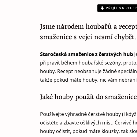
PŘEJÍT NA RECEP
Jsme národem houbařů a recept
smaženice s vejci nesmí chybět.
Staročeská smaženice z čerstvých hub
j
připravit během houbařské sezóny, protož
houby. Recept neobsahuje žádné speciáln
takže pokud máte houby, nic vám nebrání 
Jaké houby použít do smaženic
Používejte výhradně čerstvé houby (i když
očistěte a zbavte ošklivých míst. Červivé
houby očistit, pokud máte klouzky, tak sl