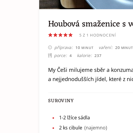
Houbová smaženice s ve
5
Z 1 HODNOCENÍ
MINUT
MINU
příprava
vaření
10
20
MINUT
MINU
porce
kalorie
4
237
My Češi milujeme sběr a konzumac
a nejjednodušších jídel, které z nic
SUROVINY
1-2
lžíce
sádla
2
ks
cibule
(najemno)