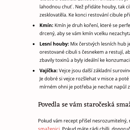
lahodnou chuť . Než přidáte houby, tak cib
zesklovatěla. Ke konci restování cibule p
Kmín:
Kmín je druh koření, které se per
drcený, aby se vám kmín vcelku nezachyt
Lesní houby:
Mix čerstvých lesních hub j
orestované cibuli s česnekem a restují, a
zbavily toxinů a byly ideální ke konzumaci
Vajíčka:
Vejce jsou další základní surovi
Je dobré si vejce rozšlehat v misce a pot
mírném ohni je potřeba je nechat napůl 
Povedla se vám staročeská sma
Pokud vám recept přišel nesrozumitelný, 
smaženici
. Pokud máte rádi chilli, doporuč