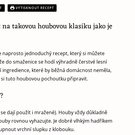
T
VYTISKNOUT RECEPT
 na takovou houbovou klasiku jako je
e naprosto jednoduchý recept, který si můžete
e do smaženice se hodí výhradně čerstvé lesní
í ingredience, které by běžná domácnost neměla,
si tuto houbovou pochoutku připravit.
e?
 se dají použít i mražené). Houby vždy důkladně
 houby rovnou vyhazujte. Je dobré vlhkým hadříkem
oupnout vrchní slupku z klobouku.