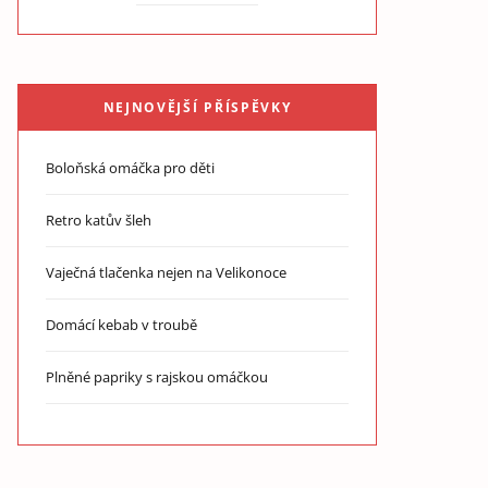
NEJNOVĚJŠÍ PŘÍSPĚVKY
Boloňská omáčka pro děti
Retro katův šleh
Vaječná tlačenka nejen na Velikonoce
Domácí kebab v troubě
Plněné papriky s rajskou omáčkou