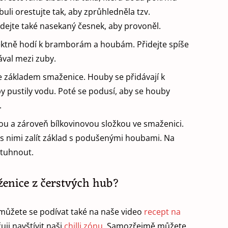
uli orestujte tak, aby zprůhledněla tzv.
řidejte také nasekaný česnek, aby provoněl.
fektně hodí k bramborám a houbám. Přidejte spíše
ával mezi zuby.
e základem smaženice. Houby se přidávají k
by pustily vodu. Poté se podusí, aby se houby
.
nou a zároveň bílkovinovou složkou ve smaženici.
é s nimi zalít základ s podušenými houbami. Na
ztuhnout.
ženice z čerstvých hub?
můžete se podívat také na naše video
recept na
uji navštívit naši
chilli zónu
. Samozřejmě můžete