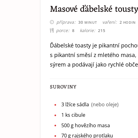
Masové ďábelské toust
MINUT
HODIN
příprava
vaření
30
2
MINUT
HODIN
porce
kalorie
8
215
Ďábelské toasty je pikantní poch
s pikantní směsí z mletého masa, z
sýrem a podávají jako rychlé obče
SUROVINY
3
lžíce
sádla
(nebo oleje)
1
ks
cibule
500
g
hovězího masa
70
g
rajského protlaku