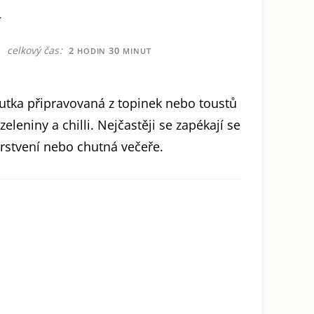
y
HODIN
MINUT
celkový čas
2
30
HODIN
MINUT
outka připravovaná z topinek nebo toustů
eleniny a chilli. Nejčastěji se zapékají se
rstvení nebo chutná večeře.