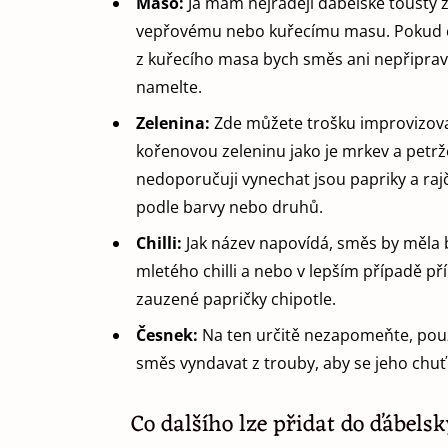
Maso:
Já mám nejraději ďábelské tousty 
vepřovému nebo kuřecímu masu. Pokud ch
z kuřecího masa bych směs ani nepřiprav
namelte.
Zelenina:
Zde můžete trošku improvizovat
kořenovou zeleninu jako je mrkev a petrž
nedoporučuji vynechat jsou papriky a ra
podle barvy nebo druhů.
Chilli:
Jak název napovídá, směs by měla b
mletého chilli a nebo v lepším případě př
zauzené papričky chipotle.
Česnek:
Na ten určitě nezapomeňte, použi
směs vyndavat z trouby, aby se jeho chuť
Co dalšího lze přidat do ďábels