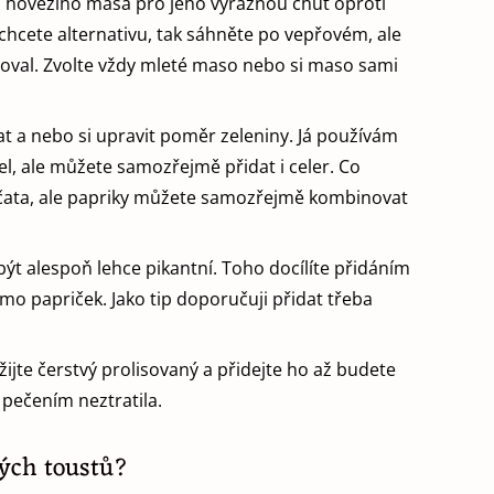
z hovězího masa pro jeho výraznou chuť oproti
cete alternativu, tak sáhněte po vepřovém, ale
oval. Zvolte vždy mleté maso nebo si maso sami
 a nebo si upravit poměr zeleniny. Já používám
el, ale můžete samozřejmě přidat i celer. Co
jčata, ale papriky můžete samozřejmě kombinovat
ýt alespoň lehce pikantní. Toho docílíte přidáním
ímo papriček. Jako tip doporučuji přidat třeba
jte čerstvý prolisovaný a přidejte ho až budete
 pečením neztratila.
kých toustů?