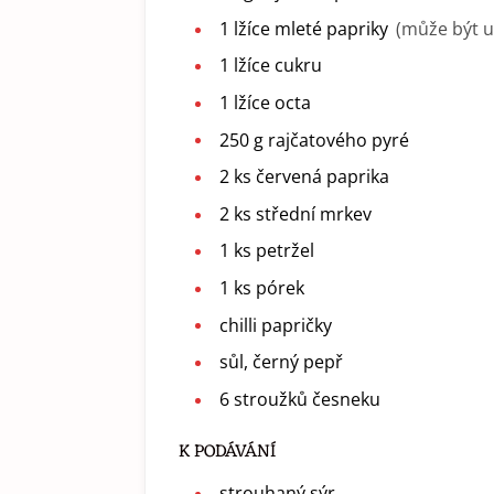
1
lžíce
mleté papriky
(může být 
1
lžíce
cukru
1
lžíce
octa
250
g
rajčatového pyré
2
ks
červená paprika
2
ks
střední mrkev
1
ks
petržel
1
ks
pórek
chilli papričky
sůl, černý pepř
6
stroužků
česneku
K PODÁVÁNÍ
strouhaný sýr