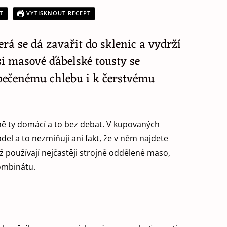
T
VYTISKNOUT RECEPT
á se dá zavařit do sklenic a vydrží
i masové ďábelské tousty se
opečenému chlebu i k čerstvému
ě ty domácí a to bez debat. V kupovaných
l a to nezmiňuji ani fakt, že v něm najdete
 používají nejčastěji strojně oddělené maso,
ombinátu.