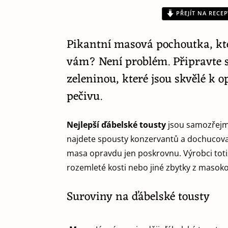
PŘEJÍT NA RECEP
Pikantní masová pochoutka, kter
vám? Není problém. Připravte s
zeleninou, které jsou skvělé k 
pečivu.
Nejlepší ďábelské tousty
jsou samozřejm
najdete spousty konzervantů a dochucovade
masa opravdu jen poskrovnu. Výrobci totiž
rozemleté kosti nebo jiné zbytky z masok
Suroviny na ďábelské tousty