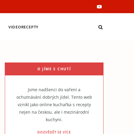
Y
o
VIDEORECEPTY
u
T
u
O JÍME S CHUTÍ
b
e
Jsme nadšenci do vaření a
ochutnávání dobrých jídel. Tento web
vznikl jako online kuchařka s recepty
nejen na českou, ale i mezinárodní
kuchyni.
DOZVĚDĚT SE VÍCE