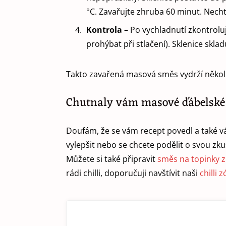
°C. Zavařujte zhruba 60 minut. Necht
Kontrola
– Po vychladnutí zkontroluj
prohýbat při stlačení). Sklenice skl
Takto zavařená masová směs vydrží několik
Chutnaly vám masové ďábelské
Doufám, že se vám recept povedl a také vá
vylepšit nebo se chcete podělit o svou zk
Můžete si také připravit
směs na topinky 
rádi chilli, doporučuji navštívit naši
chilli 