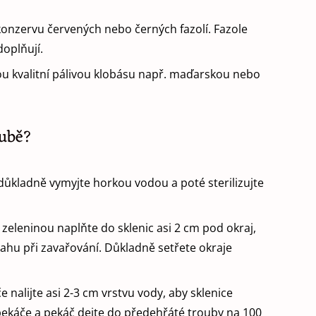
konzervu červených nebo černých fazolí. Fazole
doplňují.
u kvalitní pálivou klobásu např. maďarskou nebo
oubě?
a důkladně vymyjte horkou vodou a poté sterilizujte
zeleninou naplňte do sklenic asi 2 cm pod okraj,
ahu při zavařování. Důkladně setřete okraje
 nalijte asi 2-3 cm vrstvu vody, aby sklenice
pekáče a pekáč dejte do předehřáté trouby na 100