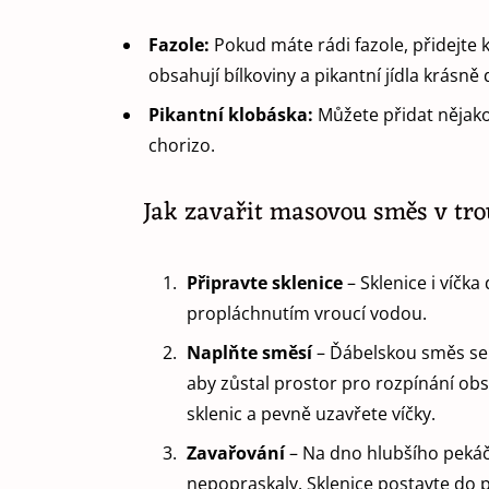
Fazole:
Pokud máte rádi fazole, přidejte 
obsahují bílkoviny a pikantní jídla krásně 
Pikantní klobáska:
Můžete přidat nějako
chorizo.
Jak zavařit masovou směs v tr
Připravte sklenice
– Sklenice i víčk
propláchnutím vroucí vodou.
Naplňte
směsí
– Ďábelskou směs se 
aby zůstal prostor pro rozpínání obs
sklenic a pevně uzavřete víčky.
Zavařování
– Na dno hlubšího pekáče
nepopraskaly. Sklenice postavte do 