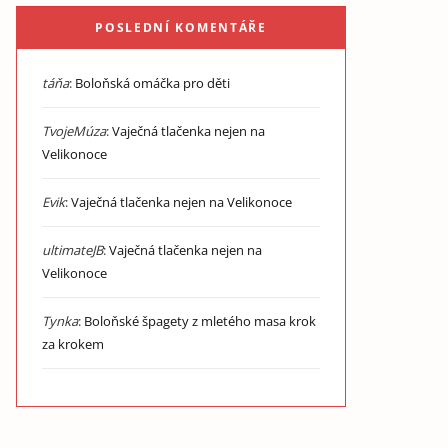
POSLEDNÍ KOMENTÁŘE
táňa
:
Boloňská omáčka pro děti
TvojeMúza
:
Vaječná tlačenka nejen na
Velikonoce
Evik
:
Vaječná tlačenka nejen na Velikonoce
ultimateJB
:
Vaječná tlačenka nejen na
Velikonoce
Tynka
:
Boloňské špagety z mletého masa krok
za krokem