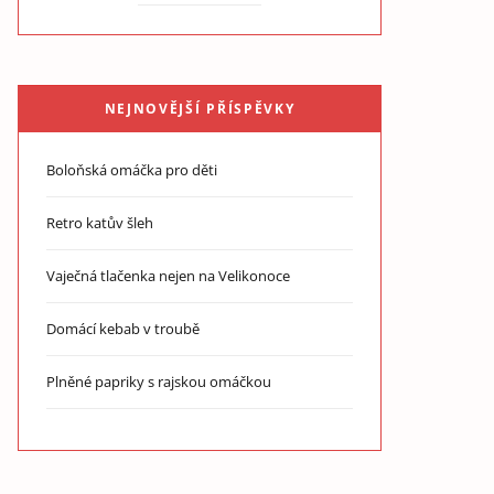
NEJNOVĚJŠÍ PŘÍSPĚVKY
Boloňská omáčka pro děti
Retro katův šleh
Vaječná tlačenka nejen na Velikonoce
Domácí kebab v troubě
Plněné papriky s rajskou omáčkou