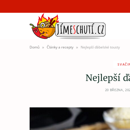
»
»
Domů
Články a recepty
Nejlepší ďábelské tousty
SVAČI
Nejlepší ď
20 BŘEZNA, 20