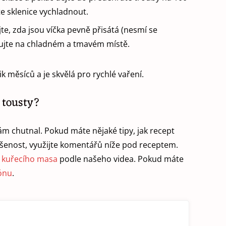
e sklenice vychladnout.
te, zda jsou víčka pevně přisátá (nesmí se
adujte na chladném a tmavém místě.
 měsíců a je skvělá pro rychlé vaření.
 tousty?
m chutnal. Pokud máte nějaké tipy, jak recept
ušenost, využijte komentářů níže pod receptem.
z kuřecího masa
podle našeho videa. Pokud máte
zónu
.