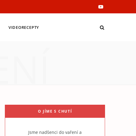
Y
o
VIDEORECEPTY
u
ENÍ
T
u
b
e
O JÍME S CHUTÍ
Jsme nadšenci do vaření a