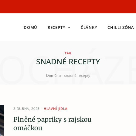
DOMŮ
RECEPTY
ČLÁNKY
CHILLI ZÓNA
OCHÁZ
TAG
SNADNÉ RECEPTY
»
Domů
snadné recepty
8 DUBNA, 2025
HLAVNÍ JÍDLA
Plněné papriky s rajskou
omáčkou