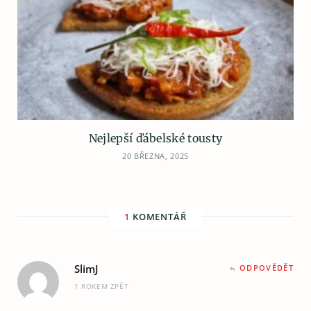
Nejlepší ďábelské tousty
20 BŘEZNA, 2025
1
KOMENTÁŘ
SlimJ
ODPOVĚDĚT
1 ROKEM ZPĚT