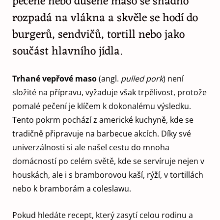
pečené nebo dušené maso se snadno
rozpadá na vlákna a skvěle se hodí do
burgerů, sendvičů, tortill nebo jako
součást hlavního jídla.
Trhané vepřové maso
(angl.
pulled pork
) není
složité na přípravu, vyžaduje však trpělivost, protože
pomalé pečení je klíčem k dokonalému výsledku.
Tento pokrm pochází z americké kuchyně, kde se
tradičně připravuje na barbecue akcích. Díky své
univerzálnosti si ale našel cestu do mnoha
domácností po celém světě, kde se servíruje nejen v
houskách, ale i s bramborovou kaší, rýží, v tortillách
nebo k bramborám a coleslawu.
Pokud hledáte recept, který zasytí celou rodinu a