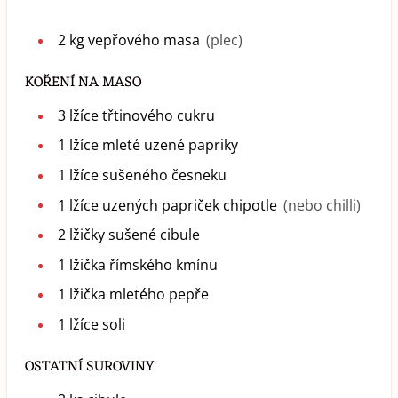
2
kg
vepřového masa
(plec)
KOŘENÍ NA MASO
3
lžíce
třtinového cukru
1
lžíce
mleté uzené papriky
1
lžíce
sušeného česneku
1
lžíce
uzených papriček chipotle
(nebo chilli)
2
lžičky
sušené cibule
1
lžička
římského kmínu
1
lžička
mletého pepře
1
lžíce
soli
OSTATNÍ SUROVINY