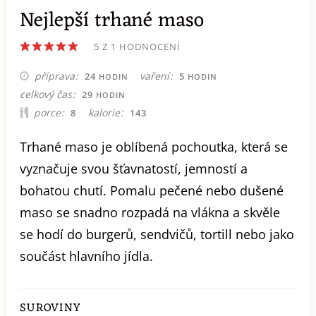
Nejlepší trhané maso
5
Z 1 HODNOCENÍ
HODIN
HODIN
příprava
vaření
24
5
HODIN
HODIN
HODIN
celkový čas
29
HODIN
porce
kalorie
8
143
Trhané maso je oblíbená pochoutka, která se
vyznačuje svou šťavnatostí, jemností a
bohatou chutí. Pomalu pečené nebo dušené
maso se snadno rozpadá na vlákna a skvěle
se hodí do burgerů, sendvičů, tortill nebo jako
součást hlavního jídla.
SUROVINY