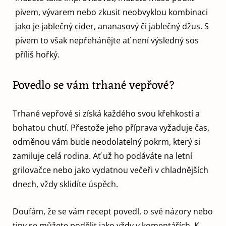
pivem, vývarem nebo zkusit neobvyklou kombinaci
jako je jablečný cider, ananasový či jablečný džus. S
pivem to však nepřehánějte ať není výsledný sos
příliš hořký.
Povedlo se vám trhané vepřové?
Trhané vepřové si získá každého svou křehkostí a
bohatou chutí. Přestože jeho příprava vyžaduje čas,
odměnou vám bude neodolatelný pokrm, který si
zamiluje celá rodina. Ať už ho podáváte na letní
grilovačce nebo jako vydatnou večeři v chladnějších
dnech, vždy sklidíte úspěch.
Doufám, že se vám recept povedl, o své názory nebo
tipy se můžete podělit jako vždy v komentářích. K