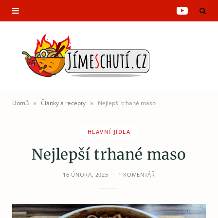
Y
o
u
T
u
»
»
Domů
Články a recepty
Nejlepší trhané maso
b
HLAVNÍ JÍDLA
e
Nejlepší trhané maso
16 ÚNORA, 2025
1 KOMENTÁŘ