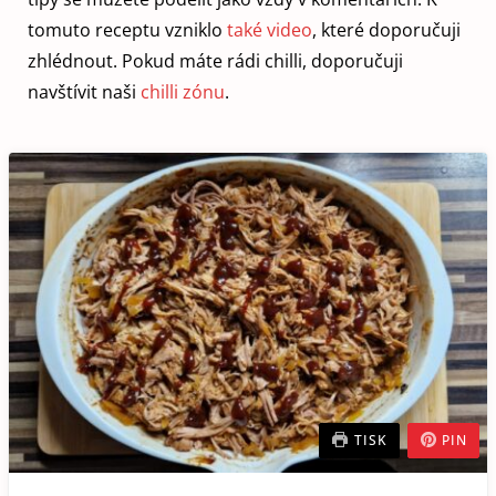
tomuto receptu vzniklo
také video
, které doporučuji
zhlédnout. Pokud máte rádi chilli, doporučuji
navštívit naši
chilli zónu
.
TISK
PIN