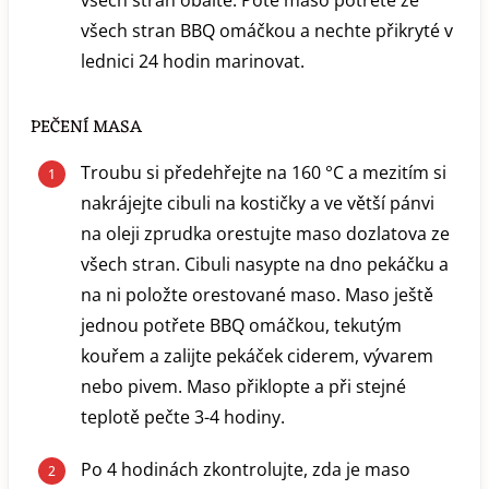
všech stran obalte. Poté maso potřete ze
všech stran BBQ omáčkou a nechte přikryté v
lednici 24 hodin marinovat.
PEČENÍ MASA
Troubu si předehřejte na 160 °C a mezitím si
nakrájejte cibuli na kostičky a ve větší pánvi
na oleji zprudka orestujte maso dozlatova ze
všech stran. Cibuli nasypte na dno pekáčku a
na ni položte orestované maso. Maso ještě
jednou potřete BBQ omáčkou, tekutým
kouřem a zalijte pekáček ciderem, vývarem
nebo pivem. Maso přiklopte a při stejné
teplotě pečte 3-4 hodiny.
Po 4 hodinách zkontrolujte, zda je maso