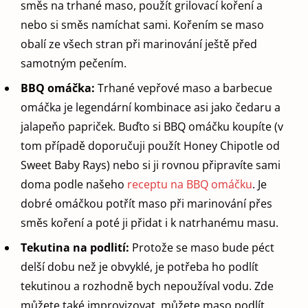
směs na trhané maso, použít grilovací koření a
nebo si směs namíchat sami. Kořením se maso
obalí ze všech stran při marinování ještě před
samotným pečením.
BBQ omáčka:
Trhané vepřové maso a barbecue
omáčka je legendární kombinace asi jako čedaru a
jalapeňo papriček. Buďto si BBQ omáčku koupíte (v
tom případě doporučuji použít Honey Chipotle od
Sweet Baby Rays) nebo si ji rovnou připravíte sami
doma podle našeho
receptu na BBQ omáčku
. Je
dobré omáčkou potřít maso při marinování přes
směs koření a poté ji přidat i k natrhanému masu.
Tekutina na podlití:
Protože se maso bude péct
delší dobu než je obvyklé, je potřeba ho podlít
tekutinou a rozhodně bych nepoužíval vodu. Zde
můžete také improvizovat, můžete maso podlít