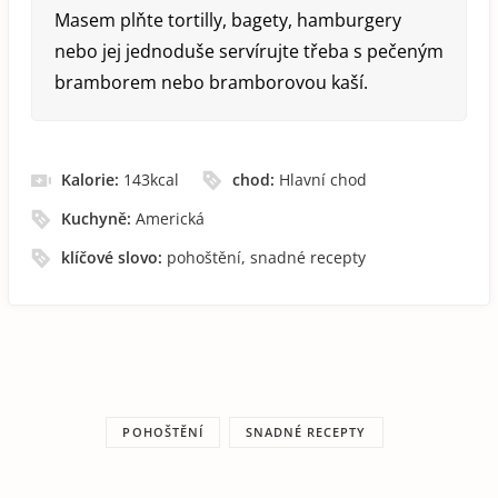
Masem plňte tortilly, bagety, hamburgery
nebo jej jednoduše servírujte třeba s pečeným
bramborem nebo bramborovou kaší.
Kalorie:
143
kcal
chod:
Hlavní chod
Kuchyně:
Americká
klíčové slovo:
pohoštění, snadné recepty
POHOŠTĚNÍ
SNADNÉ RECEPTY