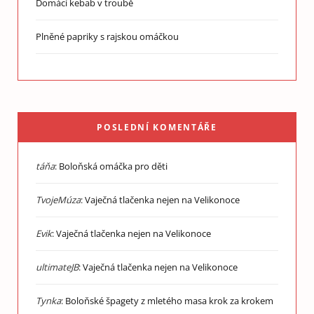
Domácí kebab v troubě
Plněné papriky s rajskou omáčkou
POSLEDNÍ KOMENTÁŘE
táňa
:
Boloňská omáčka pro děti
TvojeMúza
:
Vaječná tlačenka nejen na Velikonoce
Evik
:
Vaječná tlačenka nejen na Velikonoce
ultimateJB
:
Vaječná tlačenka nejen na Velikonoce
Tynka
:
Boloňské špagety z mletého masa krok za krokem