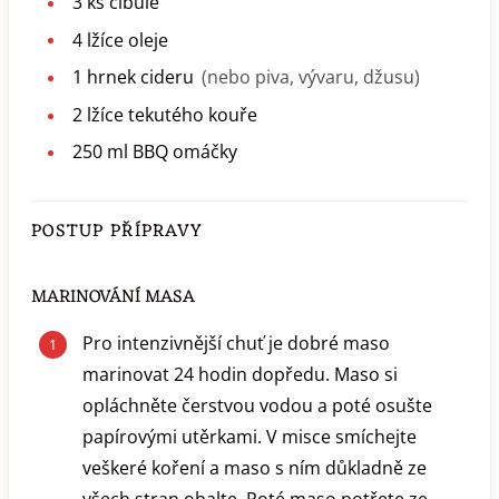
3
ks
cibule
4
lžíce
oleje
1
hrnek
cideru
(nebo piva, vývaru, džusu)
2
lžíce
tekutého kouře
250
ml
BBQ omáčky
POSTUP PŘÍPRAVY
MARINOVÁNÍ MASA
Pro intenzivnější chuť je dobré maso
marinovat 24 hodin dopředu. Maso si
opláchněte čerstvou vodou a poté osušte
papírovými utěrkami. V misce smíchejte
veškeré koření a maso s ním důkladně ze