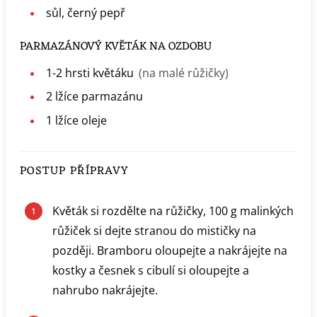
sůl, černý pepř
PARMAZÁNOVÝ KVĚTÁK NA OZDOBU
1-2
hrsti
květáku
(na malé růžičky)
2
lžíce
parmazánu
1
lžíce
oleje
POSTUP PŘÍPRAVY
Květák si rozdělte na růžičky, 100 g malinkých
růžiček si dejte stranou do mističky na
později. Bramboru oloupejte a nakrájejte na
kostky a česnek s cibulí si oloupejte a
nahrubo nakrájejte.