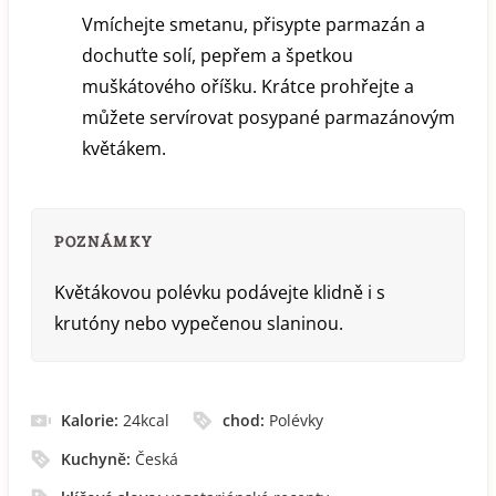
Vmíchejte smetanu, přisypte parmazán a
dochuťte solí, pepřem a špetkou
muškátového oříšku. Krátce prohřejte a
můžete servírovat posypané parmazánovým
květákem.
POZNÁMKY
Květákovou polévku podávejte klidně i s
krutóny nebo vypečenou slaninou.
Kalorie:
24
kcal
chod:
Polévky
Kuchyně:
Česká