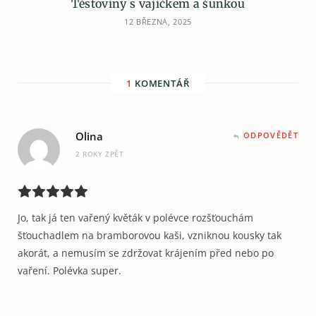
Těstoviny s vajíčkem a šunkou
12 BŘEZNA, 2025
1
KOMENTÁŘ
Olina
ODPOVĚDĚT
2 ROKY ZPĚT
Jo, tak já ten vařený květák v polévce rozšťouchám
šťouchadlem na bramborovou kaši, vzniknou kousky tak
akorát, a nemusím se zdržovat krájením před nebo po
vaření. Polévka super.