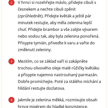
V hrnci si rozehřejte máslo, přidejte cibuli s
česnekem a nechte cibuli zpěnit
(zprůhlednět). Přidejte květák a ještě pár
minutek restujte, aby měla zelenina lepší
chuť. Přidejte brambor a vše zalijte vývarem
nebo vodou tak, aby byla zelenina ponořená.
Přisypte tymián, přiveďte k varu a vařte do
změknutí zeleniny.
Mezitím, co se základ vaří si zakápněte
trochou olivového oleje malé růžičky květáku
a přisypte najemno nastrouhaný parmazán.
Dobře promíchejte. Poté za stálého míchání a
hlídání restujte dozlatova.
Jakmile je zelenina měkká, rozmixujte obsah
hrnce mixérem do hladké konzistence.