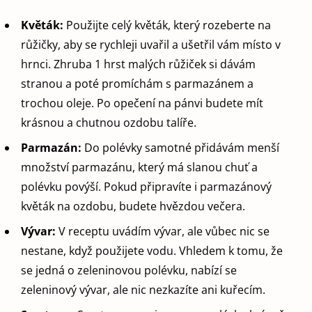
Květák:
Použijte celý květák, který rozeberte na
růžičky, aby se rychleji uvařil a ušetřil vám místo v
hrnci. Zhruba 1 hrst malých růžiček si dávám
stranou a poté promíchám s parmazánem a
trochou oleje. Po opečení na pánvi budete mít
krásnou a chutnou ozdobu talíře.
Parmazán:
Do polévky samotné přidávám menší
množství parmazánu, který má slanou chuť a
polévku povýší. Pokud připravíte i parmazánový
květák na ozdobu, budete hvězdou večera.
Vývar:
V receptu uvádím vývar, ale vůbec nic se
nestane, když použijete vodu. Vhledem k tomu, že
se jedná o zeleninovou polévku, nabízí se
zeleninový vývar, ale nic nezkazíte ani kuřecím.