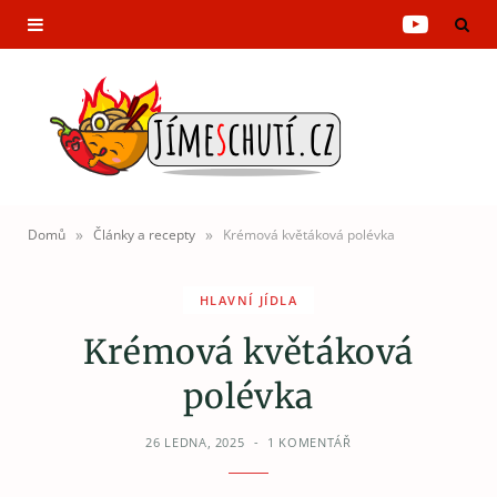
Y
o
u
T
u
»
»
Domů
Články a recepty
Krémová květáková polévka
b
HLAVNÍ JÍDLA
e
Krémová květáková
polévka
26 LEDNA, 2025
1 KOMENTÁŘ