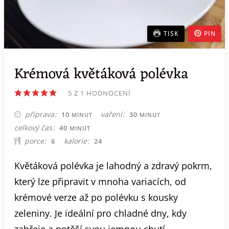
TISK
PIN
Krémová květáková polévka
5
Z 1 HODNOCENÍ
MINUT
MINUT
příprava
vaření
10
30
MINUT
MINUT
MINUT
celkový čas
40
MINUT
porce
kalorie
6
24
Květáková polévka je lahodný a zdravý pokrm,
který lze připravit v mnoha variacích, od
krémové verze až po polévku s kousky
zeleniny. Je ideální pro chladné dny, kdy
zahřeje a potěší svou jemnou chutí.