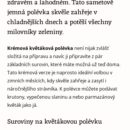
zdravém a lahodném. Tato sametově
jemná polévka skvěle zahřeje v
chladnějších dnech a potěší všechny
milovníky zeleniny.
Krémová květáková polévka
není nijak zvlášť
složitá na přípravu a navíc ji připravíte z pár
základních surovin, které máte možná už teď doma.
Tato krémová verze je naprosto ideální volbou v
zimních měsících, kdy skvěle zahřeje a zasytí i
náročnějšího strávníka. K polévce můžete podávat
krutony, vypečenou slaninu a nebo parmazánový
květák jako já.
Suroviny na květákovou polévku