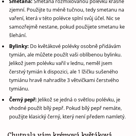
Smetana:
Smetana rozmixovanou polévku krásně
zjemní. Použijte tu méně tučnou, tedy smetanu na
vaření, která v této polévce splní svůj účel. Nic se
samozřejmě nestane, pokud použijete smetanu ke
šlehání.
Bylinky:
Do květákové polévky osobně přidávám
tymián, ale můžete použít vaši oblíbenou bylinku.
Jelikož jsem polévku vařil v lednu, neměl jsem
čerstvý tymián k dispozici, ale 1 lžičku sušeného
tymiánu hravě nahradíte 3 větvičkami čerstvého
tymiánu.
Černý pepř:
Jelikož se jedná o světlou polévku, je
vhodné použít bílý pepř. Pokud bílý pepř nemáte,
použijte klasický černý, který není předem namletý.
Chutnala vám krémová květáková