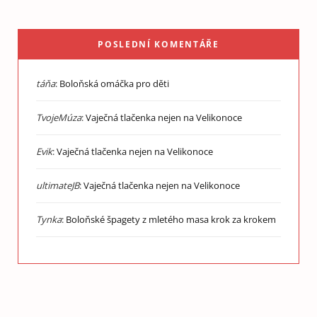
POSLEDNÍ KOMENTÁŘE
táňa
:
Boloňská omáčka pro děti
TvojeMúza
:
Vaječná tlačenka nejen na Velikonoce
Evik
:
Vaječná tlačenka nejen na Velikonoce
ultimateJB
:
Vaječná tlačenka nejen na Velikonoce
Tynka
:
Boloňské špagety z mletého masa krok za krokem