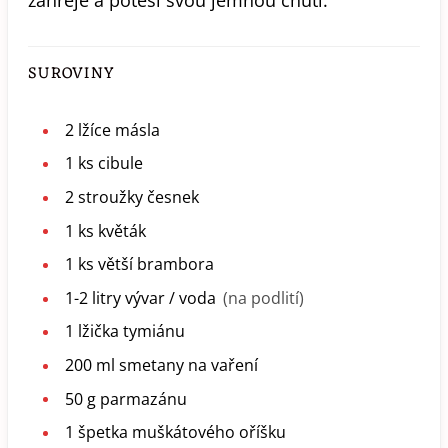
SUROVINY
2
lžíce
másla
1
ks
cibule
2
stroužky
česnek
1
ks
květák
1
ks
větší brambora
1-2
litry
vývar / voda
(na podlití)
1
lžička
tymiánu
200
ml
smetany na vaření
50
g
parmazánu
1
špetka
muškátového oříšku