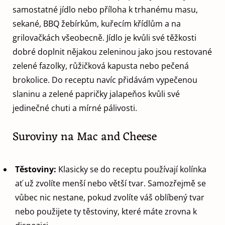
samostatné jídlo nebo příloha k trhanému masu,
sekané, BBQ žebírkům, kuřecím křídlům a na
grilovačkách všeobecně. Jídlo je kvůli své těžkosti
dobré doplnit nějakou zeleninou jako jsou restované
zelené fazolky, růžičková kapusta nebo pečená
brokolice. Do receptu navíc přidávám vypečenou
slaninu a zelené papričky jalapeňos kvůli své
jedinečné chuti a mírné pálivosti.
Suroviny na Mac and Cheese
Těstoviny:
Klasicky se do receptu používají kolínka
ať už zvolíte menší nebo větší tvar. Samozřejmě se
vůbec nic nestane, pokud zvolíte váš oblíbený tvar
nebo použijete ty těstoviny, které máte zrovna k