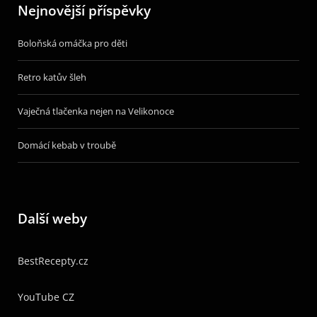
Nejnovější příspěvky
Boloňská omáčka pro děti
Retro katův šleh
Vaječná tlačenka nejen na Velikonoce
Domácí kebab v troubě
Další weby
BestRecepty.cz
YouTube CZ