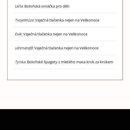
táňa
:
Boloňská omáčka pro děti
TvojeMúza
:
Vaječná tlačenka nejen na Velikonoce
Evik
:
Vaječná tlačenka nejen na Velikonoce
ultimateJB
:
Vaječná tlačenka nejen na Velikonoce
Tynka
:
Boloňské špagety z mletého masa krok za krokem