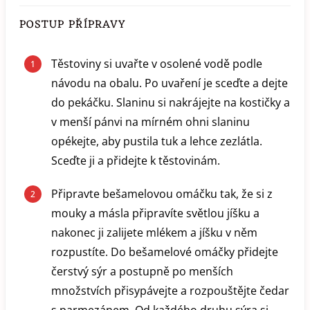
POSTUP PŘÍPRAVY
Těstoviny si uvařte v osolené vodě podle
návodu na obalu. Po uvaření je sceďte a dejte
do pekáčku. Slaninu si nakrájejte na kostičky a
v menší pánvi na mírném ohni slaninu
opékejte, aby pustila tuk a lehce zezlátla.
Sceďte ji a přidejte k těstovinám.
Připravte bešamelovou omáčku tak, že si z
mouky a másla připravíte světlou jíšku a
nakonec ji zalijete mlékem a jíšku v něm
rozpustíte. Do bešamelové omáčky přidejte
čerstvý sýr a postupně po menších
množstvích přisypávejte a rozpouštějte čedar
s parmezánem. Od každého druhu sýra si