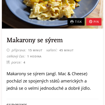
TISK
PIN
Makarony se sýrem
MINUT
MINUT
příprava
vaření
15
45
MINUT
MINUT
HODINA
celkový čas
1
HODINA
porce
4
Makarony se sýrem (angl. Mac & Cheese)
pochází ze spojených států amerických a
jedná se o velmi jednoduché a dobré jídlo.