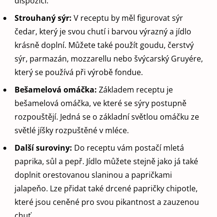
dispozici.
Strouhaný sýr:
V receptu by měl figurovat sýr
čedar, který je svou chutí i barvou výrazný a jídlo
krásně doplní. Můžete také použít goudu, čerstvý
sýr, parmazán, mozzarellu nebo švýcarský Gruyére,
který se používá při výrobě fondue.
Bešamelová omáčka:
Základem receptu je
bešamelová omáčka, ve které se sýry postupně
rozpouštějí. Jedná se o základní světlou omáčku ze
světlé jíšky rozpuštěné v mléce.
Další suroviny:
Do receptu vám postačí mletá
paprika, sůl a pepř. Jídlo můžete stejně jako já také
doplnit orestovanou slaninou a papričkami
jalapeňo. Lze přidat také drcené papričky chipotle,
které jsou ceněné pro svou pikantnost a zauzenou
chuť.