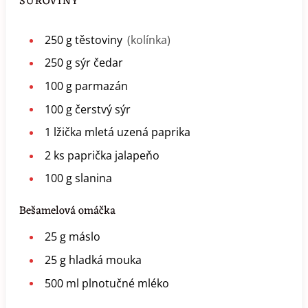
SUROVINY
250
g
těstoviny
(kolínka)
250
g
sýr čedar
100
g
parmazán
100
g
čerstvý sýr
1
lžička
mletá uzená paprika
2
ks
paprička jalapeňo
100
g
slanina
Bešamelová omáčka
25
g
máslo
25
g
hladká mouka
500
ml
plnotučné mléko