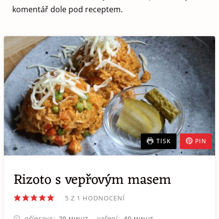
komentář dole pod receptem.
TISK
PIN
Rizoto s vepřovým masem
5
Z 1 HODNOCENÍ
MINUT
MINUT
příprava
vaření
20
40
MINUT
MINUT