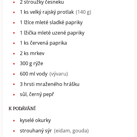
2
stroužky
česneku
1
ks
velký rajský protlak
(140 g)
1
lžíce
mleté sladké papriky
1
lžička
mleté uzené papriky
1
ks
červená paprika
2
ks
mrkev
300
g
rýže
600
ml
vody
(vývaru)
3
hrsti
mraženého hrášku
sůl, černý pepř
K PODÁVÁNÍ
kyselé okurky
strouhaný sýr
(eidam, gouda)