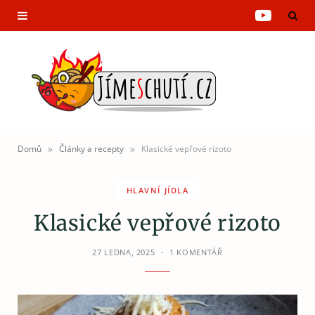
Y
o
u
T
u
»
»
Domů
Články a recepty
Klasické vepřové rizoto
b
HLAVNÍ JÍDLA
e
Klasické vepřové rizoto
27 LEDNA, 2025
1 KOMENTÁŘ