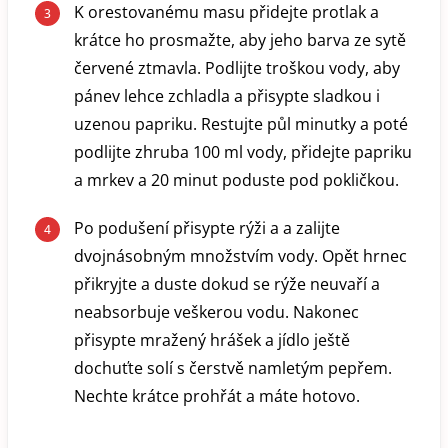
K orestovanému masu přidejte protlak a
krátce ho prosmažte, aby jeho barva ze sytě
červené ztmavla. Podlijte troškou vody, aby
pánev lehce zchladla a přisypte sladkou i
uzenou papriku. Restujte půl minutky a poté
podlijte zhruba 100 ml vody, přidejte papriku
a mrkev a 20 minut poduste pod pokličkou.
Po podušení přisypte rýži a a zalijte
dvojnásobným množstvím vody. Opět hrnec
přikryjte a duste dokud se rýže neuvaří a
neabsorbuje veškerou vodu. Nakonec
přisypte mražený hrášek a jídlo ještě
dochuťte solí s čerstvě namletým pepřem.
Nechte krátce prohřát a máte hotovo.