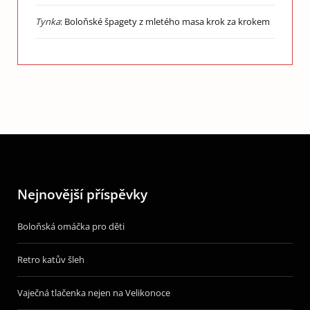
Tynka
:
Boloňské špagety z mletého masa krok za krokem
Nejnovější příspěvky
Boloňská omáčka pro děti
Retro katův šleh
Vaječná tlačenka nejen na Velikonoce