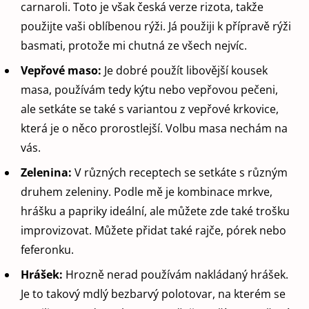
carnaroli. Toto je však česká verze rizota, takže
použijte vaši oblíbenou rýži. Já použiji k přípravě rýži
basmati, protože mi chutná ze všech nejvíc.
Vepřové maso:
Je dobré použít libovější kousek
masa, používám tedy kýtu nebo vepřovou pečeni,
ale setkáte se také s variantou z vepřové krkovice,
která je o něco prorostlejší. Volbu masa nechám na
vás.
Zelenina:
V různých receptech se setkáte s různým
druhem zeleniny. Podle mě je kombinace mrkve,
hrášku a papriky ideální, ale můžete zde také trošku
improvizovat. Můžete přidat také rajče, pórek nebo
feferonku.
Hrášek:
Hrozně nerad používám nakládaný hrášek.
Je to takový mdlý bezbarvý polotovar, na kterém se