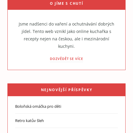
O JÍME S CHUTÍ
Jsme nadšenci do vaření a ochutnávání dobrých
jídel. Tento web vznikl jako online kuchařka s
recepty nejen na českou, ale i mezinárodní
kuchyni.
DOZVĚDĚT SE VÍCE
NEJNOVĚJŠÍ PŘÍSPĚVKY
Boloňská omáčka pro děti
Retro katův šleh