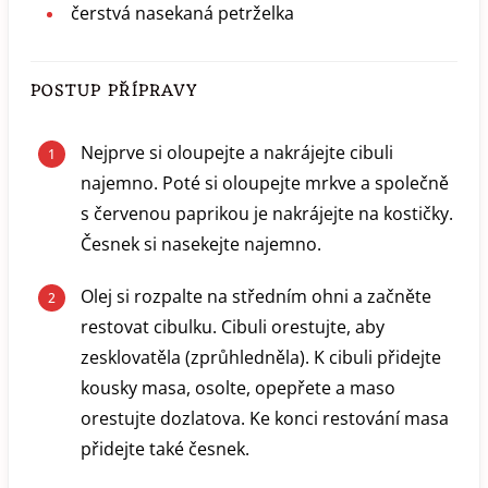
čerstvá nasekaná petrželka
POSTUP PŘÍPRAVY
Nejprve si oloupejte a nakrájejte cibuli
najemno. Poté si oloupejte mrkve a společně
s červenou paprikou je nakrájejte na kostičky.
Česnek si nasekejte najemno.
Olej si rozpalte na středním ohni a začněte
restovat cibulku. Cibuli orestujte, aby
zesklovatěla (zprůhledněla). K cibuli přidejte
kousky masa, osolte, opepřete a maso
orestujte dozlatova. Ke konci restování masa
přidejte také česnek.