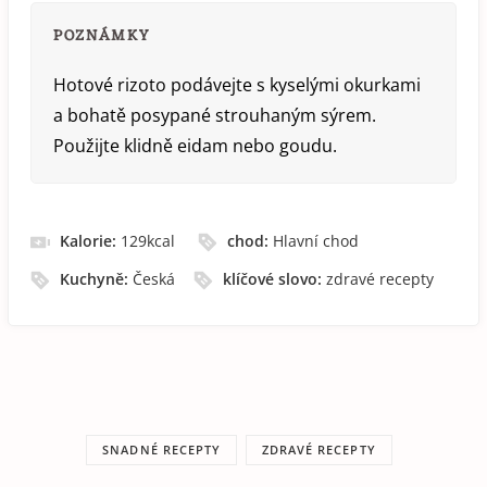
POZNÁMKY
Hotové rizoto podávejte s kyselými okurkami
a bohatě posypané strouhaným sýrem.
Použijte klidně eidam nebo goudu.
Kalorie:
129
kcal
chod:
Hlavní chod
Kuchyně:
Česká
klíčové slovo:
zdravé recepty
SNADNÉ RECEPTY
ZDRAVÉ RECEPTY