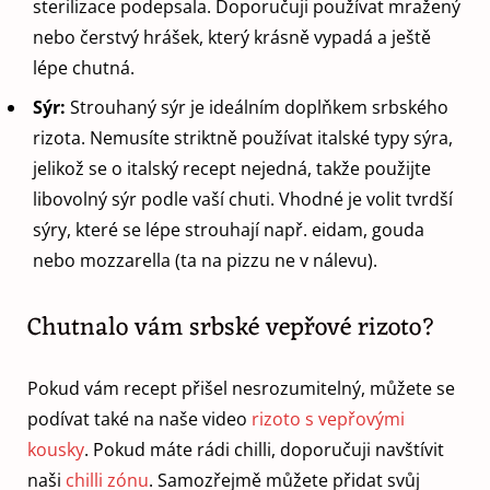
sterilizace podepsala. Doporučuji používat mražený
nebo čerstvý hrášek, který krásně vypadá a ještě
lépe chutná.
Sýr:
Strouhaný sýr je ideálním doplňkem srbského
rizota. Nemusíte striktně používat italské typy sýra,
jelikož se o italský recept nejedná, takže použijte
libovolný sýr podle vaší chuti. Vhodné je volit tvrdší
sýry, které se lépe strouhají např. eidam, gouda
nebo mozzarella (ta na pizzu ne v nálevu).
Chutnalo vám srbské vepřové rizoto?
Pokud vám recept přišel nesrozumitelný, můžete se
podívat také na naše video
rizoto s vepřovými
kousky
. Pokud máte rádi chilli, doporučuji navštívit
naši
chilli zónu
. Samozřejmě můžete přidat svůj