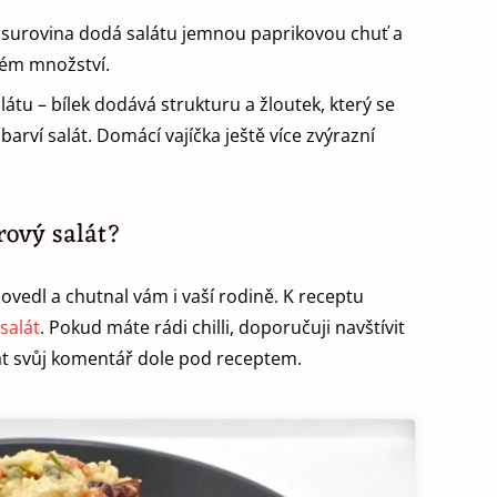
surovina dodá salátu jemnou paprikovou chuť a
além množství.
látu – bílek dodává strukturu a žloutek, který se
arví salát. Domácí vajíčka ještě více zvýrazní
rový salát?
ovedl a chutnal vám i vaší rodině. K receptu
salát
. Pokud máte rádi chilli, doporučuji navštívit
t svůj komentář dole pod receptem.