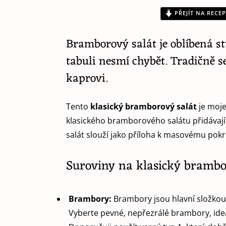
PŘEJÍT NA RECEP
Bramborový salát je oblíbená st
tabuli nesmí chybět. Tradičně
kaprovi.
Tento
klasický bramborový salát
je moje
klasického bramborového salátu přidávají 
salát slouží jako příloha k masovému pok
Suroviny na klasický brambo
Brambory:
Brambory jsou hlavní složkou s
Vyberte pevné, nepřezrálé brambory, ideá