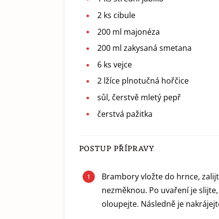
2
ks
cibule
200
ml
majonéza
200
ml
zakysaná smetana
6
ks
vejce
2
lžíce
plnotučná hořčice
sůl, čerstvě mletý pepř
čerstvá pažitka
POSTUP PŘÍPRAVY
Brambory vložte do hrnce, zalij
nezměknou. Po uvaření je slijte,
oloupejte. Následně je nakrájejt