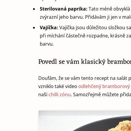
Sterilovaná paprika:
Tato méně obvyklá 
zvýrazní jeho barvu. Přidávám ji jen v m
Vajíčka:
Vajíčka jsou důležitou složkou sa
při míchání částečně rozpadne, krásně zab
barvu.
Povedl se vám klasický brambo
Doufám, že se vám tento recept na salát p
vzniklo také video
odlehčený bramborový 
naši
chilli zónu
. Samozřejmě můžete přida