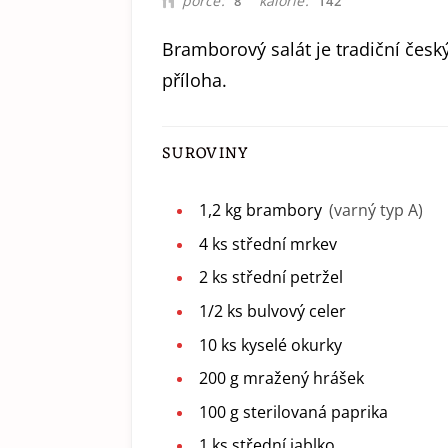
porce
kalorie
8
142
Bramborový salát je tradiční česk
příloha.
SUROVINY
1,2
kg
brambory
(varný typ A)
4
ks
střední mrkev
2
ks
střední petržel
1/2
ks
bulvový celer
10
ks
kyselé okurky
200
g
mražený hrášek
100
g
sterilovaná paprika
1
ks
střední jablko