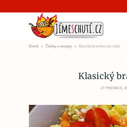
»
»
Domů
Články a recepty
Klasický bramborový salát
Klasický b
21 PROSINCE, 2