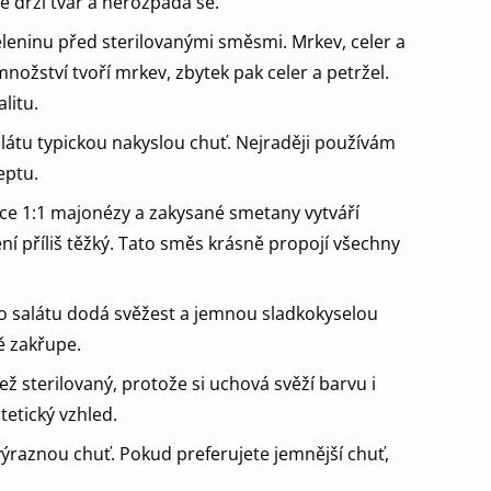
e drží tvar a nerozpadá se.
eleninu před sterilovanými směsmi. Mrkev, celer a
množství tvoří mrkev, zbytek pak celer a petržel.
litu.
látu typickou nakyslou chuť. Nejraději používám
eptu.
e 1:1 majonézy a zakysané smetany vytváří
není příliš těžký. Tato směs krásně propojí všechny
o salátu dodá svěžest a jemnou sladkokyselou
ě zakřupe.
ž sterilovaný, protože si uchová svěží barvu i
tetický vzhled.
výraznou chuť. Pokud preferujete jemnější chuť,