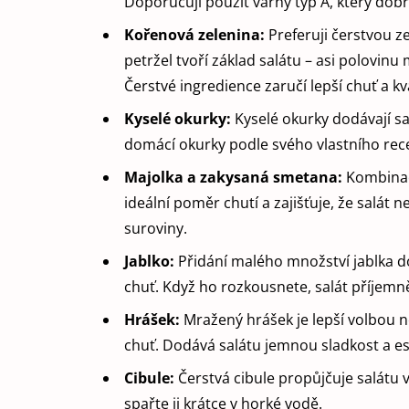
Doporučuji použít varný typ A, který dobř
Kořenová zelenina:
Preferuji čerstvou z
petržel tvoří základ salátu – asi polovinu 
Čerstvé ingredience zaručí lepší chuť a kva
Kyselé okurky:
Kyselé okurky dodávají sa
domácí okurky podle svého vlastního rec
Majolka a zakysaná smetana:
Kombinac
ideální poměr chutí a zajišťuje, že salát 
suroviny.
Jablko:
Přidání malého množství jablka d
chuť. Když ho rozkousnete, salát příjemn
Hrášek:
Mražený hrášek je lepší volbou ne
chuť. Dodává salátu jemnou sladkost a es
Cibule:
Čerstvá cibule propůjčuje salátu 
spařte ji krátce v horké vodě.