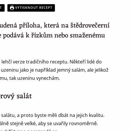
T
VYTISKNOUT RECEPT
udená příloha, která na štědrovečerní
 se podává k řízkům nebo smaženému
 lehčí verze tradičního receptu. Někteří lidé do
uzeninu jako je například jemný salám, ale jelikož
rmu, tak uzeninu vynechám.
rový salát
alátu, a proto byste měli dbát na jejich kvalitu.
lně stejně velké, aby se uvařily rovnoměrně.