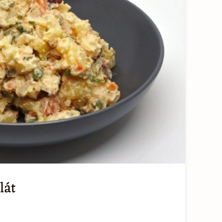
lát
T
T