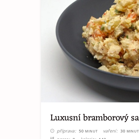
Luxusní bramborový sa
MINUT
MINU
příprava
vaření
50
30
MINUT
MINU