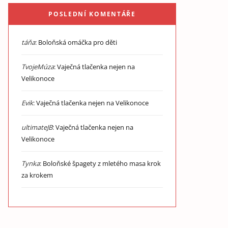
POSLEDNÍ KOMENTÁŘE
táňa
:
Boloňská omáčka pro děti
TvojeMúza
:
Vaječná tlačenka nejen na
Velikonoce
Evik
:
Vaječná tlačenka nejen na Velikonoce
ultimateJB
:
Vaječná tlačenka nejen na
Velikonoce
Tynka
:
Boloňské špagety z mletého masa krok
za krokem