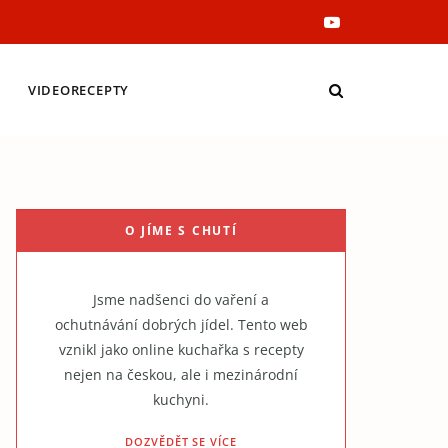
Y
o
VIDEORECEPTY
u
T
u
O JÍME S CHUTÍ
b
e
Jsme nadšenci do vaření a
ochutnávání dobrých jídel. Tento web
vznikl jako online kuchařka s recepty
nejen na českou, ale i mezinárodní
kuchyni.
DOZVĚDĚT SE VÍCE