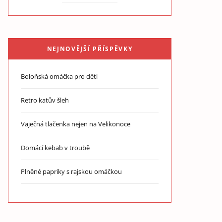
NEJNOVĚJŠÍ PŘÍSPĚVKY
Boloňská omáčka pro děti
Retro katův šleh
Vaječná tlačenka nejen na Velikonoce
Domácí kebab v troubě
Plněné papriky s rajskou omáčkou